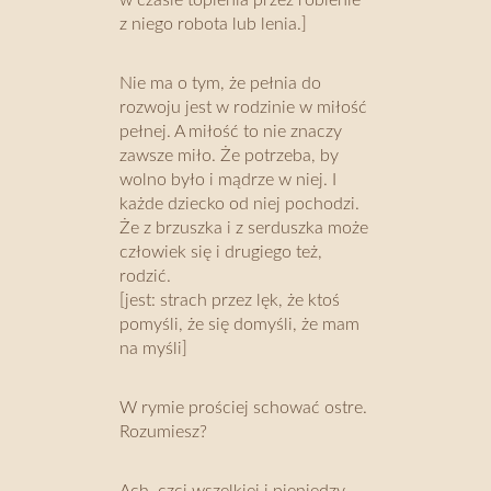
w czasie topienia przez robienie
z niego robota lub lenia.]
Nie ma o tym, że pełnia do
rozwoju jest w rodzinie w miłość
pełnej. A miłość to nie znaczy
zawsze miło. Że potrzeba, by
wolno było i mądrze w niej. I
każde dziecko od niej pochodzi.
Że z brzuszka i z serduszka może
człowiek się i drugiego też,
rodzić.
[jest: strach przez lęk, że ktoś
pomyśli, że się domyśli, że mam
na myśli]
W rymie prościej schować ostre.
Rozumiesz?