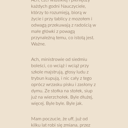
Ach, czci wszelkiej i pieniędzy
każdych godni Nauczyciele,
którzy to rozumieją, biorą w
życie i przy tablicy z mozołem i
odwagą przekuwają z radością w
małe główki z powagą
przynależną temu, co istotą jest.
Ważne.
Ach, ministrowie od siedmiu
boleści, co wciąż i wciąż przy
szkole majstrują, głosy ludu z
trybun kupują, i nic cały z tego
oprócz wrzasku pisku i zasłony z
dymu. Ze stołka na stołek, siup
już na wierzchołek. Byle dłużej,
więcej. Byle byle. Byle jak.
Mam poczucie, że uff, już od
kilku lat robi się zmiana, przez