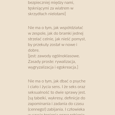
bezpieczniej między nami,
tęskniącymi za wiatrem w
skrzydłach nielotami]
Nie ma o tym, jak współdziałać
w zespole, jak do bramki jednej
strzelać celnie, jak nieść pomysł,
by przekuty został w nowe i
dobre.
[jest: zawody ogólnoklasowe.
Zasady proste: rywalizacja,
wygryzalizacja i egokreacja.]
Nie ma o tym, jak dbać o psyche
i ciało i życia sens. I że seks oraz
seksualność to dwie sprawy jest.
[są tabelki, wykresy, definicje do
zapominania i zadania do czasu
(cennego!) zabijania. I człowieka