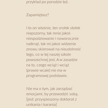
przykład po porodzie też.
Zapamiętasz?
I to on właśnie, ten srołek stołek
niepozorny, tak mnie jakoś
niespodziewanie i noworocznie
natknął, tak mi jakoś widzenie
znowu skierował na nieudolność
tego, co w tej naszej szkole
powszechnej jest. A w zasadzie
na to, czego wciąż i wciąż
(prawie wcale) nie ma w
programowej podstawie.
Nie ma o tym, jak zarządzać
emocjami, by przewodzić sobą.
[jest: przyspieszony doktorat z
unikania i karania]