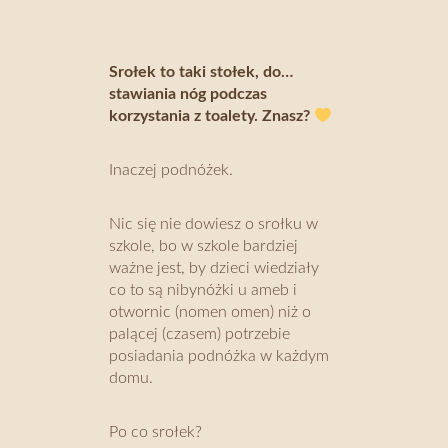
Srołek to taki stołek, do…
stawiania nóg podczas
korzystania z toalety. Znasz?
Inaczej podnóżek.
Nic się nie dowiesz o srołku w
szkole, bo w szkole bardziej
ważne jest, by dzieci wiedziały
co to są nibynóżki u ameb i
otwornic (nomen omen) niż o
palącej (czasem) potrzebie
posiadania podnóżka w każdym
domu.
Po co srołek?