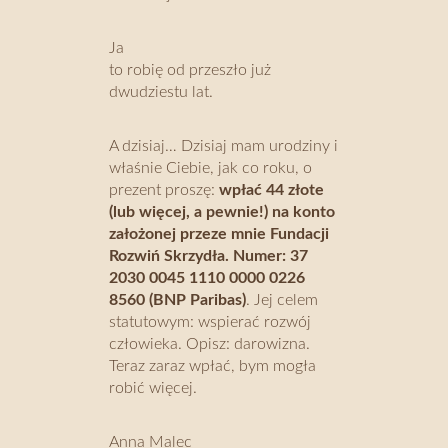
Ja
to robię od przeszło już
dwudziestu lat.
A dzisiaj… Dzisiaj mam urodziny i
właśnie Ciebie, jak co roku, o
prezent proszę:
wpłać 44 złote
(lub więcej, a pewnie!) na konto
założonej przeze mnie Fundacji
Rozwiń Skrzydła. Numer: 37
2030 0045 1110 0000 0226
8560 (BNP Paribas)
. Jej celem
statutowym: wspierać rozwój
człowieka. Opisz: darowizna.
Teraz zaraz wpłać, bym mogła
robić więcej.
Anna Malec