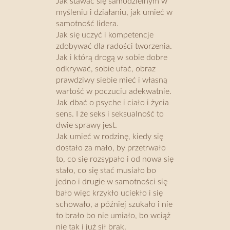
Jak stawać się samodzielnym w
myśleniu i działaniu, jak umieć w
samotność lidera.
Jak się uczyć i kompetencje
zdobywać dla radości tworzenia.
Jak i którą drogą w sobie dobre
odkrywać, sobie ufać, obraz
prawdziwy siebie mieć i własną
wartość w poczuciu adekwatnie.
Jak dbać o psyche i ciało i życia
sens. I że seks i seksualność to
dwie sprawy jest.
Jak umieć w rodzinę, kiedy się
dostało za mało, by przetrwało
to, co się rozsypało i od nowa się
stało, co się stać musiało bo
jedno i drugie w samotności się
bało więc krzykło uciekło i się
schowało, a później szukało i nie
to brało bo nie umiało, bo wciąż
nie tak i już sił brak.