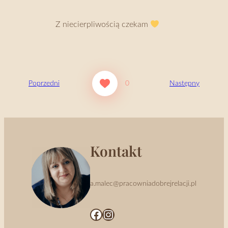
Z niecierpliwością czekam
Poprzedni
0
Następny
Kontakt
a.malec@pracowniadobrejrelacji.pl
Facebook
Instagram