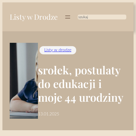
Przejdź
do
Listy w Drodze
treści
Szukaj
Listy w drodze
srołek, postulaty
do edukacji i
moje 44 urodziny
13.01.2025