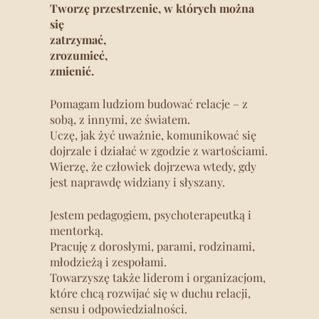
Tworzę przestrzenie, w których można
się
zatrzymać,
zrozumieć,
zmienić.
Pomagam ludziom budować relacje – z
sobą, z innymi, ze światem.
Uczę, jak żyć uważnie, komunikować się
dojrzale i działać w zgodzie z wartościami.
Wierzę, że człowiek dojrzewa wtedy, gdy
jest naprawdę widziany i słyszany.
Jestem pedagogiem, psychoterapeutką i
mentorką.
Pracuję z dorosłymi, parami, rodzinami,
młodzieżą i zespołami.
Towarzyszę także liderom i organizacjom,
które chcą rozwijać się w duchu relacji,
sensu i odpowiedzialności.