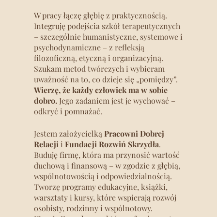
W pracy łączę głębię z praktycznością.
Integruję podejścia szkół terapeutycznych
– szczególnie humanistyczne, systemowe i
psychodynamiczne – z refleksją
filozoficzną, etyczną i organizacyjną.
Szukam metod twórczych i wybieram
uważność na to, co dzieje się „pomiędzy”.
Wierzę, że każdy człowiek ma w sobie
dobro.
Jego zadaniem jest je wychować –
odkryć i pomnażać.
Jestem założycielką
Pracowni Dobrej
Relacji
i
Fundacji Rozwiń Skrzydła
.
Buduję firmę, która ma przynosić wartość
duchową i finansową – w zgodzie z głębią,
wspólnotowością i odpowiedzialnością.
Tworzę programy edukacyjne, książki,
warsztaty i kursy, które wspierają rozwój
osobisty, rodzinny i wspólnotowy.