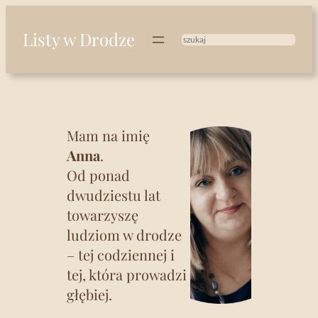
Przejdź
do
Listy w Drodze
treści
Szukaj
Mam na imię
Anna
.
Od ponad
dwudziestu lat
towarzyszę
ludziom w drodze
– tej codziennej i
tej, która prowadzi
głębiej.