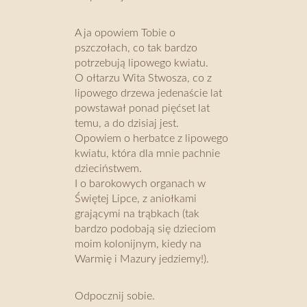
A ja opowiem Tobie o
pszczołach, co tak bardzo
potrzebują lipowego kwiatu.
O ołtarzu Wita Stwosza, co z
lipowego drzewa jedenaście lat
powstawał ponad pięćset lat
temu, a do dzisiaj jest.
Opowiem o herbatce z lipowego
kwiatu, która dla mnie pachnie
dzieciństwem.
I o barokowych organach w
Świętej Lipce, z aniołkami
grającymi na trąbkach (tak
bardzo podobają się dzieciom
moim kolonijnym, kiedy na
Warmię i Mazury jedziemy!).
Odpocznij sobie.