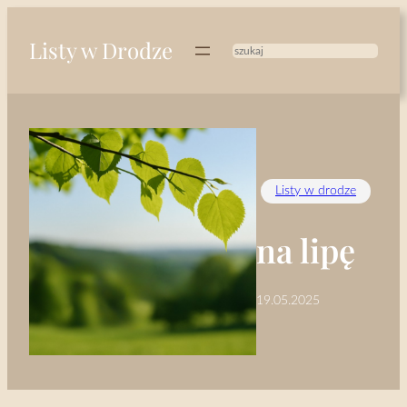
Przejdź
do
Listy w Drodze
treści
Szukaj
Listy w drodze
na lipę
19.05.2025