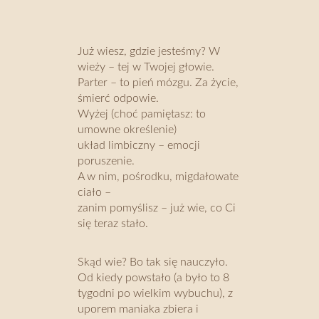
Już wiesz, gdzie jesteśmy? W
wieży – tej w Twojej głowie.
Parter – to pień mózgu. Za życie,
śmierć odpowie.
Wyżej (choć pamiętasz: to
umowne określenie)
układ limbiczny – emocji
poruszenie.
A w nim, pośrodku, migdałowate
ciało –
zanim pomyślisz – już wie, co Ci
się teraz stało.
Skąd wie? Bo tak się nauczyło.
Od kiedy powstało (a było to 8
tygodni po wielkim wybuchu), z
uporem maniaka zbiera i