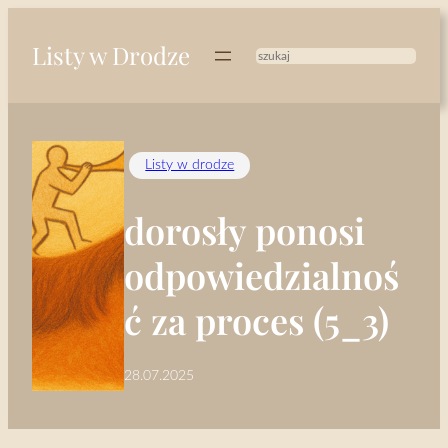
Przejdź
do
Listy w Drodze
treści
Szukaj
Listy w drodze
dorosły ponosi
odpowiedzialnoś
ć za proces (5_3)
28.07.2025