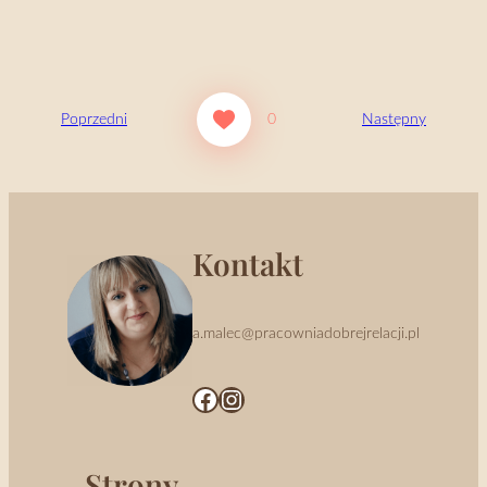
Poprzedni
0
Następny
Kontakt
a.malec@pracowniadobrejrelacji.pl
Facebook
Instagram
Strony