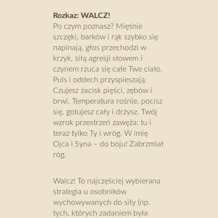
Rozkaz: WALCZ!
Po czym poznasz? Mięśnie
szczęki, barków i rąk szybko się
napinają, głos przechodzi w
krzyk, siłą agresji słowem i
czynem rzuca się całe Twe ciało.
Puls i oddech przyspieszają.
Czujesz zacisk pięści, zębów i
brwi. Temperatura rośnie, pocisz
się, gotujesz cały i drżysz. Twój
wzrok przestrzeń zawęża: tu i
teraz tylko Ty i wróg. W imię
Ojca i Syna – do boju! Zabrzmiał
róg.
Walcz! To najczęściej wybierana
strategia u osobników
wychowywanych do siły (np.
tych, których zadaniem była