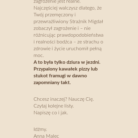
zagrożenie jest realne.
Najczęściej walczysz dlatego, że
Twój przemęczony i
przewrażliwiony Strażnik Migdał
zobaczył zagrożenie i – nie
różnicując prawdopodobieństwa
i realności bodźca – ze strachu o
zdrowie i życie uruchomił pełną
moc.
A to była tylko dziura w jezdni.
Przypalony kawałek pizzy lub
stukot framugi w dawno
zapomniany takt.
Chcesz inaczej? Nauczę Cię.
Czytaj kolejne listy.
Napiszę co i jak.
Idźmy.
Anna Malec