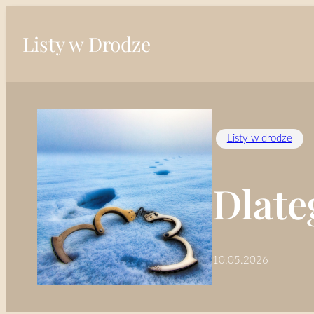
Przejdź
do
Listy w Drodze
treści
Listy w drodze
Dlateg
10.05.2026