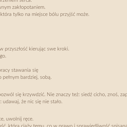
drżeniem serca.
wnym zakłopotaniem.
 która tylko na miejsce bólu przyjść może.
z w przyszłość kierując swe kroki.
go.
pracy stawania się
 pełnym bardziej, sobą.
pozwól się krzywdzić. Nie znaczy też: siedź cicho, znoś, z
 udawaj, że nic się nie stało.
e, uwolnij ręce.
ść, która ciąży temu, co w prawo i sprawiedliwość spisan