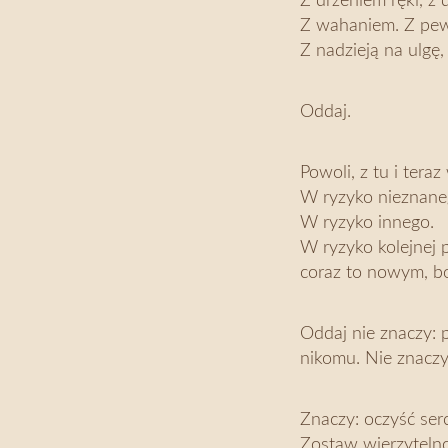
Z drżeniem ręki, z 
Z wahaniem. Z pe
Z nadzieją na ulgę,
Oddaj.
Powoli, z tu i tera
W ryzyko nieznane
W ryzyko innego.
W ryzyko kolejnej 
coraz to nowym, bo
Oddaj nie znaczy: 
nikomu. Nie znaczy:
Znaczy: oczyść serc
Zostaw wierzytelno