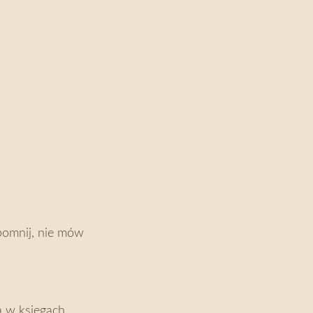
apomnij, nie mów
ą w księgach