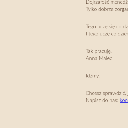
Dojrzałość menedż
Tylko dobrze zorga
Tego uczę się co dz
I tego uczę co dzie
Tak pracuję.
Anna Malec
Idźmy.
Chcesz sprawdzić, 
Napisz do nas:
kon