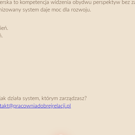
erska to kompetencja widzenia obydwu perspektyw bez za
nizowany system daje moc dla rozwoju.
ień.
ń.
jak działa system, którym zarządzasz?
takt@pracowniadobrejrelacji.pl