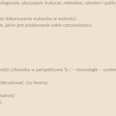
diagnozie, obyczajom, kulturze, metodom, szkołom i polity
zez dokonywanie wyborów w wolności.
e, jakim jest poddawanie sobie rzeczywistości.
.
y widzi człowieka w perspektywie Ty i – równolegle – syst
zdecydować, czy tworzy:
zialność
i.