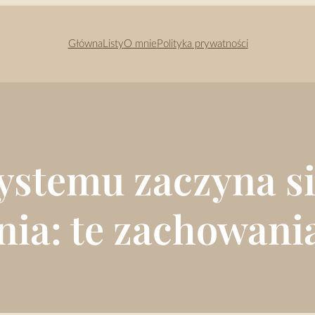
Główna
Listy
O mnie
Polityka prywatności
ystemu zaczyna si
nia: te zachowania