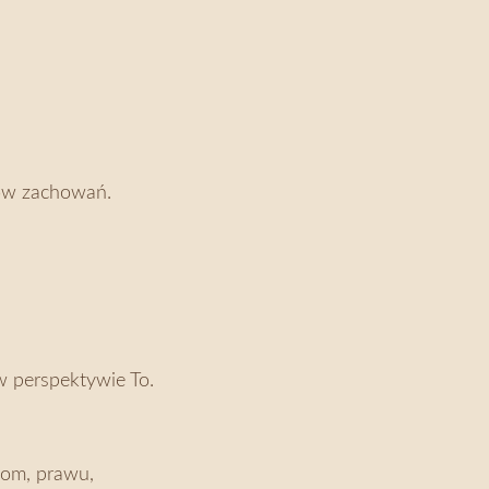
rów zachowań.
 w perspektywie To.
adom, prawu,