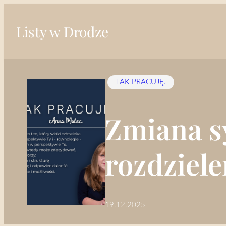
Przejdź
do
Listy w Drodze
treści
TAK PRACUJĘ.
Zmiana s
rozdziele
19.12.2025