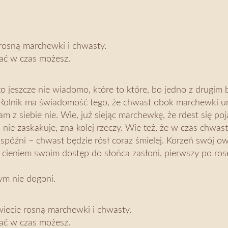
rosną marchewki i chwasty.
ałać w czas możesz.
o jeszcze nie wiadomo, które to które, bo jedno z drugim 
Rolnik ma świadomość tego, że chwast obok marchewki uro
am z siebie nie. Wie, już siejąc marchewkę, że rdest się po
 nie zaskakuje, zna kolej rzeczy. Wie też, że w czas chwa
ię spóźni – chwast będzie rósł coraz śmielej. Korzeń swój o
 cieniem swoim dostęp do słońca zasłoni, pierwszy po ros
ym nie dogoni.
iecie rosną marchewki i chwasty.
ałać w czas możesz.