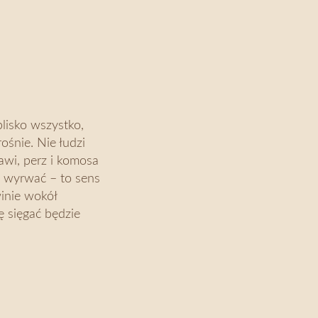
blisko wszystko,
śnie. Nie łudzi
jawi, perz i komosa
st wyrwać – to sens
winie wokół
ę sięgać będzie