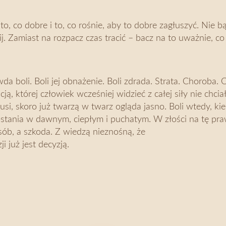
to, co dobre i to, co rośnie, aby to dobre zagłuszyć. Nie b
mij. Zamiast na rozpacz czas tracić – bacz na to uważnie, c
a boli. Boli jej obnażenie. Boli zdrada. Strata. Choroba. 
cją, której człowiek wcześniej widzieć z całej siły nie chcia
si, skoro już twarzą w twarz ogląda jasno. Boli wtedy, kie
ostania w dawnym, ciepłym i puchatym. W złości na tę pra
sób, a szkoda. Z wiedzą nieznośną, że
ji już jest decyzją.