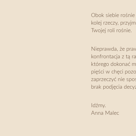
Obok siebie rośnie 
kolej rzeczy, przyj
Twojej roli rośnie.
Nieprawda, że prawd
konfrontacja z tą ra
którego dokonać mu
pięści w chęci poz
zaprzeczyć nie spo
brak podjęcia decyz
Idźmy.
Anna Malec