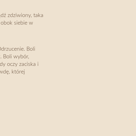
ądź zdziwiony, taka
o obok siebie w
Odrzucenie. Boli
ł. Boli wybór,
dy oczy zaciska i
wdę, której