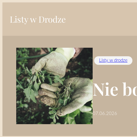
Przejdź
do
Listy w Drodze
treści
Listy w drodze
Nie bo
07.06.2026