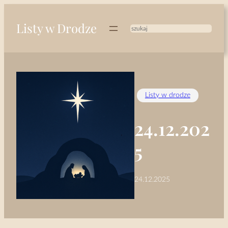
Przejdź
do
Listy w Drodze
treści
Szukaj
Listy w drodze
24.12.202
5
24.12.2025