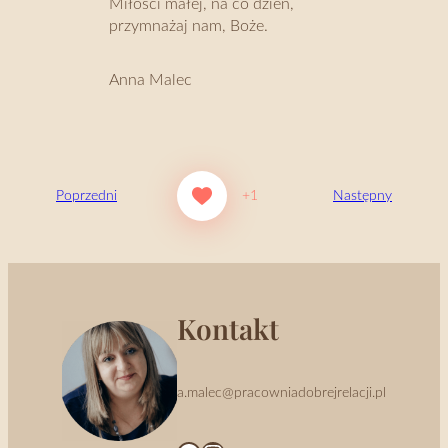
Miłości małej, na co dzień,
przymnażaj nam, Boże.
Anna Malec
Poprzedni
+1
Następny
Kontakt
a.malec@pracowniadobrejrelacji.pl